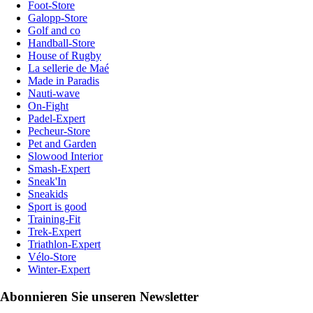
Foot-Store
Galopp-Store
Golf and co
Handball-Store
House of Rugby
La sellerie de Maé
Made in Paradis
Nauti-wave
On-Fight
Padel-Expert
Pecheur-Store
Pet and Garden
Slowood Interior
Smash-Expert
Sneak'In
Sneakids
Sport is good
Training-Fit
Trek-Expert
Triathlon-Expert
Vélo-Store
Winter-Expert
Abonnieren Sie unseren Newsletter