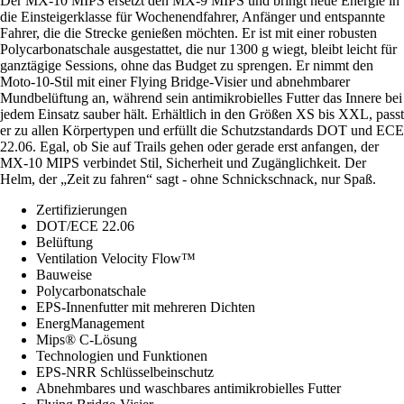
Der MX-10 MIPS ersetzt den MX-9 MIPS und bringt neue Energie in
die Einsteigerklasse für Wochenendfahrer, Anfänger und entspannte
Fahrer, die die Strecke genießen möchten. Er ist mit einer robusten
Polycarbonatschale ausgestattet, die nur 1300 g wiegt, bleibt leicht für
ganztägige Sessions, ohne das Budget zu sprengen. Er nimmt den
Moto-10-Stil mit einer Flying Bridge-Visier und abnehmbarer
Mundbelüftung an, während sein antimikrobielles Futter das Innere bei
jedem Einsatz sauber hält. Erhältlich in den Größen XS bis XXL, passt
er zu allen Körpertypen und erfüllt die Schutzstandards DOT und ECE
22.06. Egal, ob Sie auf Trails gehen oder gerade erst anfangen, der
MX-10 MIPS verbindet Stil, Sicherheit und Zugänglichkeit. Der
Helm, der „Zeit zu fahren“ sagt - ohne Schnickschnack, nur Spaß.
Zertifizierungen
DOT/ECE 22.06
Belüftung
Ventilation Velocity Flow™
Bauweise
Polycarbonatschale
EPS-Innenfutter mit mehreren Dichten
EnergManagement
Mips® C-Lösung
Technologien und Funktionen
EPS-NRR Schlüsselbeinschutz
Abnehmbares und waschbares antimikrobielles Futter