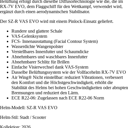
Belüftung erfolgt durch dieselbe Diffusortechnologie wie die, die im
RX-7V EVO, dem Flaggschiff für den Wettkampf, verwendet wird,
ergänzt durch einen aerodynamischen Stabilisator.
Der SZ-R VAS EVO wird mit einem Pinlock-Einsatz geliefert.
Rundere und glattere Schale
VAS-Gelenksystem
FCS- Innenausstattung (Facial Contour System)
Wasserdichte Wangenpolster
Verstellbares Innenfutter und Schaumdicke
Abnehmbares und waschbares Innenfutter
Abnehmbarer Schlitz für Brillen
Einfache Visierwechsel dank VAS-System
Dasselbe Belüftungssystem wie der Vollfacehelm RX-7V EVO
Air Wing® Nicht einstellbar: reduziert Vibrationen, verbessert
den Komfort und die Höchstgeschwindigkeit, erhöht die
Stabilität des Helms bei hohen Geschwindigkeiten oder abrupten
Bremsungen und reduziert den Lärm.
ECE R22-06: Zugelassen nach ECE R22-06 Norm
Helm-Modell: SZ-R VAS EVO
Helm-Stil: Stadt / Scooter
Kollektion: 2026