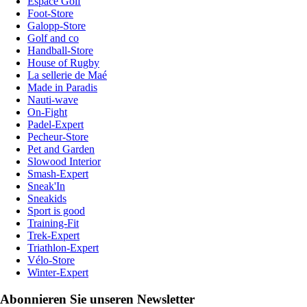
Espace Golf
Foot-Store
Galopp-Store
Golf and co
Handball-Store
House of Rugby
La sellerie de Maé
Made in Paradis
Nauti-wave
On-Fight
Padel-Expert
Pecheur-Store
Pet and Garden
Slowood Interior
Smash-Expert
Sneak'In
Sneakids
Sport is good
Training-Fit
Trek-Expert
Triathlon-Expert
Vélo-Store
Winter-Expert
Abonnieren Sie unseren Newsletter