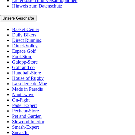
Lieferkosten und Versandoptionen
Hinweis zum Datenschutz
Unsere Geschäfte
Basket-Center
Daily Bikers
Direct Running
Direct-Volley
Espace Golf
Foot-Store
Galopp-Store
Golf and co
Handball-Store
House of Rugby
La sellerie de Maé
Made in Paradis
Nauti-wave
On-Fight
Padel-Expert
Pecheur-Store
Pet and Garden
Slowood Interior
Smash-Expert
Sneak'In