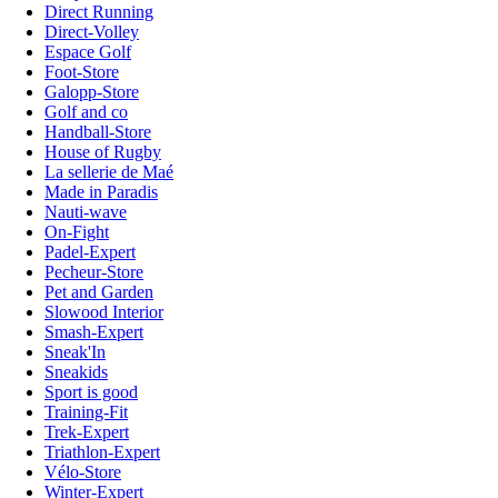
Direct Running
Direct-Volley
Espace Golf
Foot-Store
Galopp-Store
Golf and co
Handball-Store
House of Rugby
La sellerie de Maé
Made in Paradis
Nauti-wave
On-Fight
Padel-Expert
Pecheur-Store
Pet and Garden
Slowood Interior
Smash-Expert
Sneak'In
Sneakids
Sport is good
Training-Fit
Trek-Expert
Triathlon-Expert
Vélo-Store
Winter-Expert