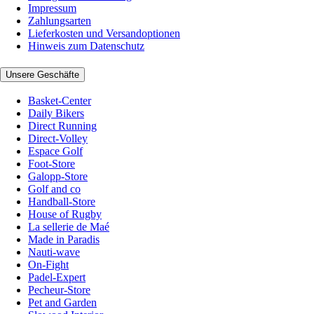
Impressum
Zahlungsarten
Lieferkosten und Versandoptionen
Hinweis zum Datenschutz
Unsere Geschäfte
Basket-Center
Daily Bikers
Direct Running
Direct-Volley
Espace Golf
Foot-Store
Galopp-Store
Golf and co
Handball-Store
House of Rugby
La sellerie de Maé
Made in Paradis
Nauti-wave
On-Fight
Padel-Expert
Pecheur-Store
Pet and Garden