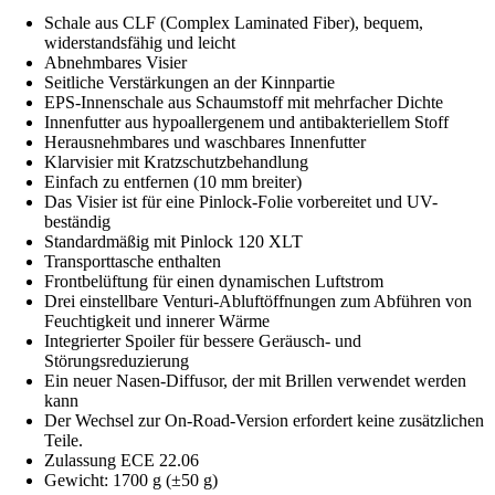
Schale aus CLF (Complex Laminated Fiber), bequem,
widerstandsfähig und leicht
Abnehmbares Visier
Seitliche Verstärkungen an der Kinnpartie
EPS-Innenschale aus Schaumstoff mit mehrfacher Dichte
Innenfutter aus hypoallergenem und antibakteriellem Stoff
Herausnehmbares und waschbares Innenfutter
Klarvisier mit Kratzschutzbehandlung
Einfach zu entfernen (10 mm breiter)
Das Visier ist für eine Pinlock-Folie vorbereitet und UV-
beständig
Standardmäßig mit Pinlock 120 XLT
Transporttasche enthalten
Frontbelüftung für einen dynamischen Luftstrom
Drei einstellbare Venturi-Abluftöffnungen zum Abführen von
Feuchtigkeit und innerer Wärme
Integrierter Spoiler für bessere Geräusch- und
Störungsreduzierung
Ein neuer Nasen-Diffusor, der mit Brillen verwendet werden
kann
Der Wechsel zur On-Road-Version erfordert keine zusätzlichen
Teile.
Zulassung ECE 22.06
Gewicht: 1700 g (±50 g)