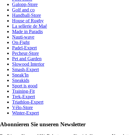
Galopp-Store
Golf and co
Handball-Store
House of Rugby
La sellerie de Maé
Made in Paradis
Nauti-wave
On-Fight
Padel-Expert
Pecheur-Store
Pet and Garden
Slowood Interior
Smash-Expert
Sneak'In
Sneakids
Sport is good
Training-Fit
Trek-Expert
Triathlon-Expert
Vélo-Store
Winter-Expert
Abonnieren Sie unseren Newsletter