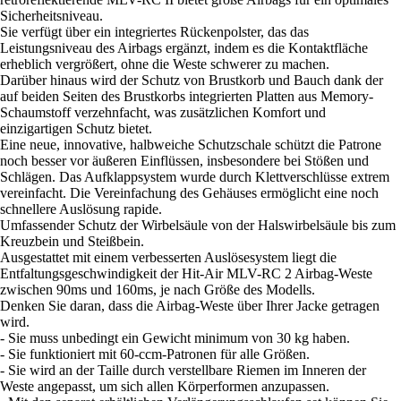
Sicherheitsniveau.
Sie verfügt über ein integriertes Rückenpolster, das das
Leistungsniveau des Airbags ergänzt, indem es die Kontaktfläche
erheblich vergrößert, ohne die Weste schwerer zu machen.
Darüber hinaus wird der Schutz von Brustkorb und Bauch dank der
auf beiden Seiten des Brustkorbs integrierten Platten aus Memory-
Schaumstoff verzehnfacht, was zusätzlichen Komfort und
einzigartigen Schutz bietet.
Eine neue, innovative, halbweiche Schutzschale schützt die Patrone
noch besser vor äußeren Einflüssen, insbesondere bei Stößen und
Schlägen. Das Aufklappsystem wurde durch Klettverschlüsse extrem
vereinfacht. Die Vereinfachung des Gehäuses ermöglicht eine noch
schnellere Auslösung rapide.
Umfassender Schutz der Wirbelsäule von der Halswirbelsäule bis zum
Kreuzbein und Steißbein.
Ausgestattet mit einem verbesserten Auslösesystem liegt die
Entfaltungsgeschwindigkeit der Hit-Air MLV-RC 2 Airbag-Weste
zwischen 90ms und 160ms, je nach Größe des Modells.
Denken Sie daran, dass die Airbag-Weste über Ihrer Jacke getragen
wird.
- Sie muss unbedingt ein Gewicht minimum von 30 kg haben.
- Sie funktioniert mit 60-ccm-Patronen für alle Größen.
- Sie wird an der Taille durch verstellbare Riemen im Inneren der
Weste angepasst, um sich allen Körperformen anzupassen.