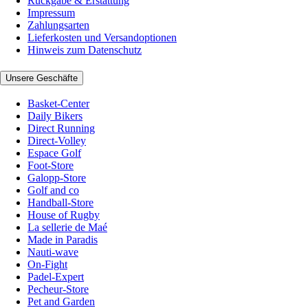
Rückgabe & Erstattung
Impressum
Zahlungsarten
Lieferkosten und Versandoptionen
Hinweis zum Datenschutz
Unsere Geschäfte
Basket-Center
Daily Bikers
Direct Running
Direct-Volley
Espace Golf
Foot-Store
Galopp-Store
Golf and co
Handball-Store
House of Rugby
La sellerie de Maé
Made in Paradis
Nauti-wave
On-Fight
Padel-Expert
Pecheur-Store
Pet and Garden