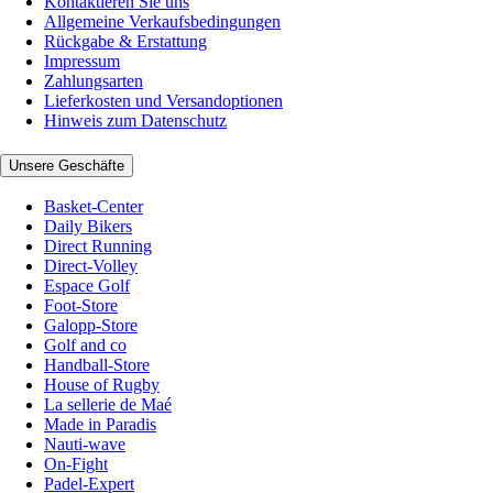
Kontaktieren Sie uns
Allgemeine Verkaufsbedingungen
Rückgabe & Erstattung
Impressum
Zahlungsarten
Lieferkosten und Versandoptionen
Hinweis zum Datenschutz
Unsere Geschäfte
Basket-Center
Daily Bikers
Direct Running
Direct-Volley
Espace Golf
Foot-Store
Galopp-Store
Golf and co
Handball-Store
House of Rugby
La sellerie de Maé
Made in Paradis
Nauti-wave
On-Fight
Padel-Expert