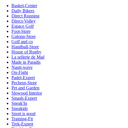
Basket-Center
Daily Bikers
Direct Running
Direct-Volley
Espace Golf
Foot-Store
Galopp-Store
Golf and co
Handball-Store
House of Rugby
La sellerie de Maé
Made in Paradis
Nauti-wave
On-Fight
Padel-Expert
Pecheur-Store
Pet and Garden
Slowood Interior
Smash-Expert
Sneak'In
Sneakids
Sport is good
Training-Fit
Trek-Expert