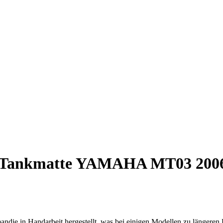
Tankmatte YAMAHA MT03 2006
ndie in Handarbeit hergestellt, was bei einigen Modellen zu längeren 