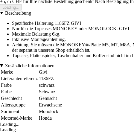
+5,75 CHF
für Ihre nächste Bestellung geschenkt
Nach Bestätigung Ih
Loading...
Beschreibung
Spezifische Halterung 1186FZ GIVI
Nur für die Topcases MONOKEY oder MONOLOCK. GIVI
Maximale Belastung 6kg.
Inklusive Montageanleitung.
Achtung, Sie müssen die MONOKEY®-Platte M5, M7, M8A, M8
der separat in unserem Shop erhältlich ist.
Topcase, Plattenspieler, Taschenhalter und Koffer sind nicht im 
Zusätzliche Informationen
Marke
Givi
Lieferantenreferenz
1186FZ
Farbe
schwarz
Farbe
Schwarz
Geschlecht
Gemischt
Altersgruppe
Erwachsene
Sortiment
Monolock
Motorrad-Marke
Honda
Loading...
Loading...