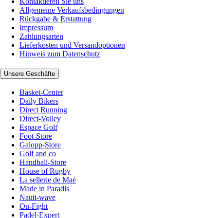
Kontaktieren Sie uns
Allgemeine Verkaufsbedingungen
Rückgabe & Erstattung
Impressum
Zahlungsarten
Lieferkosten und Versandoptionen
Hinweis zum Datenschutz
Unsere Geschäfte
Basket-Center
Daily Bikers
Direct Running
Direct-Volley
Espace Golf
Foot-Store
Galopp-Store
Golf and co
Handball-Store
House of Rugby
La sellerie de Maé
Made in Paradis
Nauti-wave
On-Fight
Padel-Expert