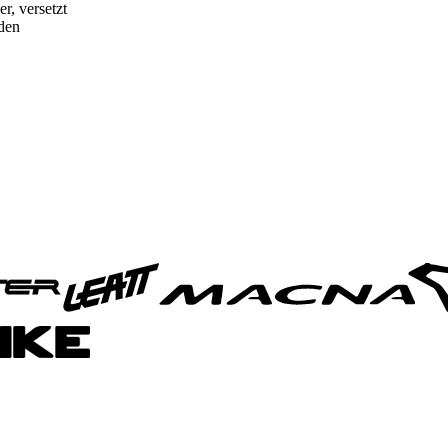
r, versetzt
den