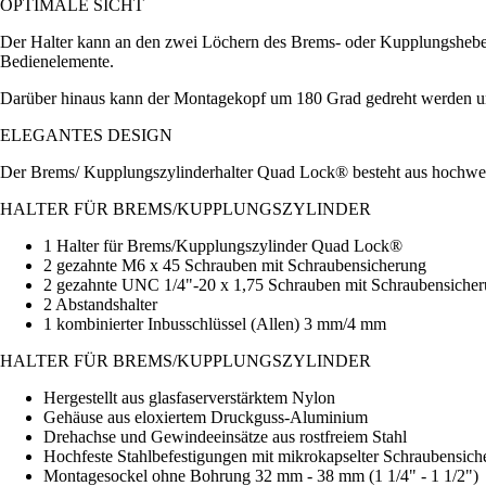
OPTIMALE SICHT
Der Halter kann an den zwei Löchern des Brems- oder Kupplungshebels 
Bedienelemente.
Darüber hinaus kann der Montagekopf um 180 Grad gedreht werden und 
ELEGANTES DESIGN
Der Brems/ Kupplungszylinderhalter Quad Lock® besteht aus hochwerti
HALTER FÜR BREMS/KUPPLUNGSZYLINDER
1 Halter für Brems/Kupplungszylinder Quad Lock®
2 gezahnte M6 x 45 Schrauben mit Schraubensicherung
2 gezahnte UNC 1/4"-20 x 1,75 Schrauben mit Schraubensiche
2 Abstandshalter
1 kombinierter Inbusschlüssel (Allen) 3 mm/4 mm
HALTER FÜR BREMS/KUPPLUNGSZYLINDER
Hergestellt aus glasfaserverstärktem Nylon
Gehäuse aus eloxiertem Druckguss-Aluminium
Drehachse und Gewindeeinsätze aus rostfreiem Stahl
Hochfeste Stahlbefestigungen mit mikrokapselter Schraubensich
Montagesockel ohne Bohrung 32 mm - 38 mm (1 1/4" - 1 1/2")