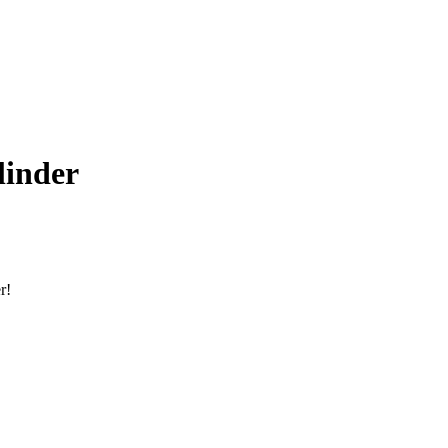
linder
r!