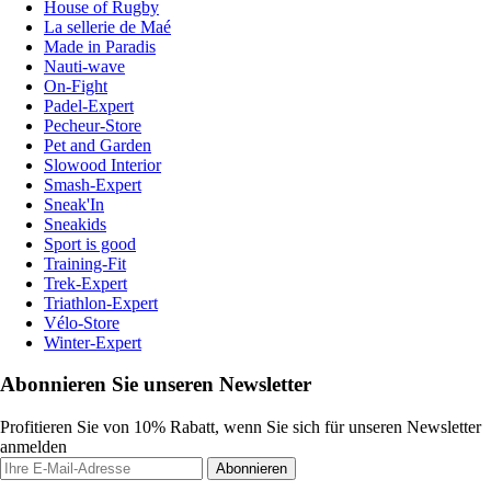
House of Rugby
La sellerie de Maé
Made in Paradis
Nauti-wave
On-Fight
Padel-Expert
Pecheur-Store
Pet and Garden
Slowood Interior
Smash-Expert
Sneak'In
Sneakids
Sport is good
Training-Fit
Trek-Expert
Triathlon-Expert
Vélo-Store
Winter-Expert
Abonnieren Sie unseren Newsletter
Profitieren Sie von 10% Rabatt, wenn Sie sich für unseren Newsletter
anmelden
Abonnieren