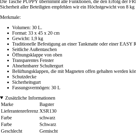
Die Tasche PUPPY übernimmt alle Funktionen, die den Erfolg der FRI
Sicherheit aller Beteiligten empfehlen wir ein Höchstgewicht von 8 kg fü
Merkmale:
Volumen: 30 L.
Format: 33 x 45 x 20 cm
Gewicht: 1,9 kg
Traditionelle Befestigung an einer Tankmatte oder einer EAS
Seitliche Außentaschen
Öffnungsklappe von oben
Transparentes Fenster
Abnehmbarer Schultergurt
Belüftungsklappen, die mit Magneten offen gehalten werden kö
Schutzdecke
Sicherheitsgurt
Fassungsvermögen: 30 L
Zusätzliche Informationen
Marke
Bagster
Lieferantenreferenz
XSR130
Farbe
schwarz
Farbe
Schwarz
Geschlecht
Gemischt