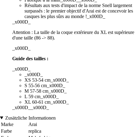
Résultats aux tests d'impact de la norme Snell largement
surpassés : le premier objectif d'Arai est de concevoir les
casques les plus sûrs au monde !_x000D_
_x000D_
Attention : La taille de la coque extérieure du XL est supérieure
d'une taille (86 -> 88).
_x000D_
Guide des tailles :
_x000D_
_x000D_
XS 53-54 cm_x000D_
S 55-56 cm_x000D_
M 57-58 cm_x000D_
L 59 cm_x000D_
XL 60-61 cm_x000D_
_x000D__x000D_
Zusätzliche Informationen
Marke
Arai
Farbe
replica