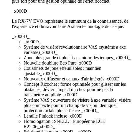
plus fort pour une gestion optimale de l'effet ricochet.
_x000D_
Le RX-7V EVO représente le summum de la connaissance, de
l'expérience et du savoir-faire Arai en technologie de casque.
_x000D_
_x000D_
Système de visière révolutionnaire VAS (système à axe
variable)_x000D_
Zone plus grande et plus lisse autour des tempes_x000D_
Nouvelle doublure Eco Pure_x000D_
Coussinets de joue effeuillables : maintien
ajustable_x000D_
Nouveaux diffuseur et canaux d'air intégrés_x000D_
Concept Ricochet : forme optimisée pour glisser sur les
obstacles, dévier l'impact du choc pour ne pas la
transmettre au pilote._x000D_
Système VAS : ouverture de visière à axe variable, visière
plus compacte pour un champ de vision identique,
protection faciale plus efficace._x000D_
Lentille Pinlock incluse_x000D_
Homologation : SNELL - Européenne ECE
R22.06_x000D_
Fabriqué à la main_x000D__x000D_