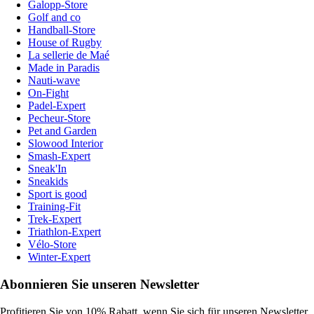
Galopp-Store
Golf and co
Handball-Store
House of Rugby
La sellerie de Maé
Made in Paradis
Nauti-wave
On-Fight
Padel-Expert
Pecheur-Store
Pet and Garden
Slowood Interior
Smash-Expert
Sneak'In
Sneakids
Sport is good
Training-Fit
Trek-Expert
Triathlon-Expert
Vélo-Store
Winter-Expert
Abonnieren Sie unseren Newsletter
Profitieren Sie von 10% Rabatt, wenn Sie sich für unseren Newsletter