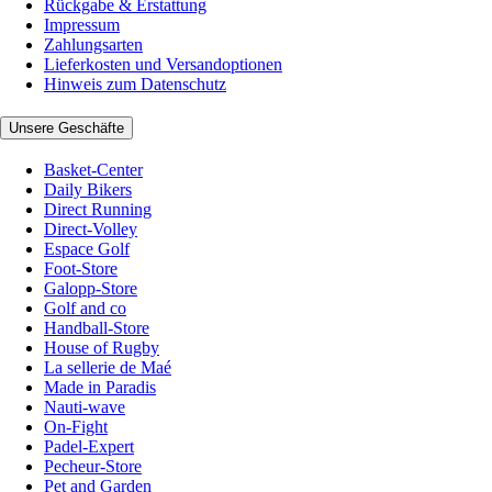
Rückgabe & Erstattung
Impressum
Zahlungsarten
Lieferkosten und Versandoptionen
Hinweis zum Datenschutz
Unsere Geschäfte
Basket-Center
Daily Bikers
Direct Running
Direct-Volley
Espace Golf
Foot-Store
Galopp-Store
Golf and co
Handball-Store
House of Rugby
La sellerie de Maé
Made in Paradis
Nauti-wave
On-Fight
Padel-Expert
Pecheur-Store
Pet and Garden