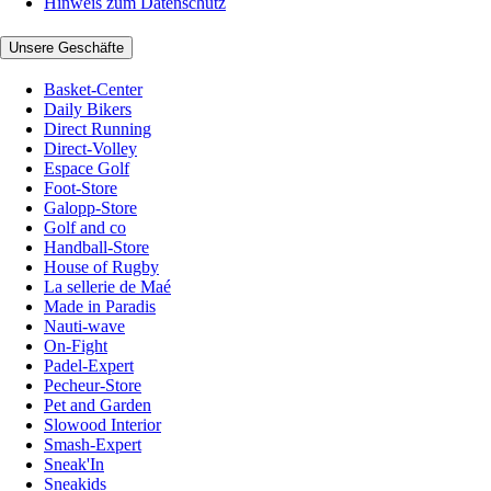
Hinweis zum Datenschutz
Unsere Geschäfte
Basket-Center
Daily Bikers
Direct Running
Direct-Volley
Espace Golf
Foot-Store
Galopp-Store
Golf and co
Handball-Store
House of Rugby
La sellerie de Maé
Made in Paradis
Nauti-wave
On-Fight
Padel-Expert
Pecheur-Store
Pet and Garden
Slowood Interior
Smash-Expert
Sneak'In
Sneakids