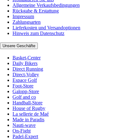
Allgemeine Verkaufsbedingungen
Rückgabe & Erstattung
Impressum
Zahlungsarten
Lieferkosten und Versandoptionen
Hinweis zum Datenschutz
Unsere Geschäfte
Basket-Center
Daily Bikers
Direct Running
Direct-Volley
Espace Golf
Foot-Store
Galopp-Store
Golf and co
Handball-Store
House of Rugby
La sellerie de Maé
Made in Paradis
Nauti-wave
On-Fight
Padel-Expert