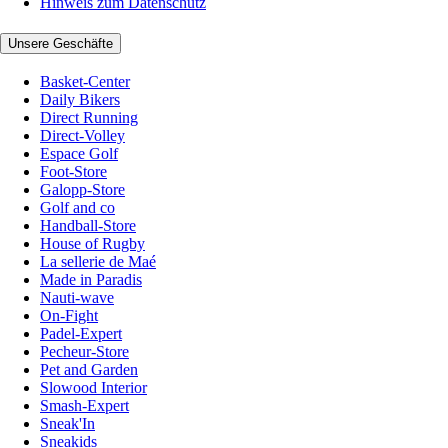
Hinweis zum Datenschutz
Unsere Geschäfte
Basket-Center
Daily Bikers
Direct Running
Direct-Volley
Espace Golf
Foot-Store
Galopp-Store
Golf and co
Handball-Store
House of Rugby
La sellerie de Maé
Made in Paradis
Nauti-wave
On-Fight
Padel-Expert
Pecheur-Store
Pet and Garden
Slowood Interior
Smash-Expert
Sneak'In
Sneakids