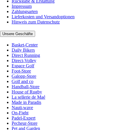
Rückgabe & Erstattung
Impressum
Zahlungsarten
Lieferkosten und Versandoptionen
Hinweis zum Datenschutz
Unsere Geschäfte
Basket-Center
Daily Bikers
Direct Running
Direct-Volley
Espace Golf
Foot-Store
Galopp-Store
Golf and co
Handball-Store
House of Rugby
La sellerie de Maé
Made in Paradis
Nauti-wave
On-Fight
Padel-Expert
Pecheur-Store
Pet and Garden