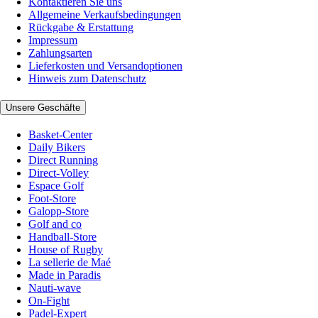
Kontaktieren Sie uns
Allgemeine Verkaufsbedingungen
Rückgabe & Erstattung
Impressum
Zahlungsarten
Lieferkosten und Versandoptionen
Hinweis zum Datenschutz
Unsere Geschäfte
Basket-Center
Daily Bikers
Direct Running
Direct-Volley
Espace Golf
Foot-Store
Galopp-Store
Golf and co
Handball-Store
House of Rugby
La sellerie de Maé
Made in Paradis
Nauti-wave
On-Fight
Padel-Expert